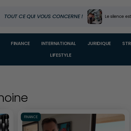
TOUT CE QUI VOUS CONCERNE !
Executive Ed
Code douanier
Dans quel m
FINANCE
INTERNATIONAL
JURIDIQUE
STR
LIFESTYLE
moine
FINANCE