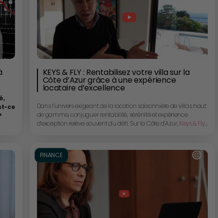
à
KEYS & FLY : Rentabilisez votre villa sur la
Côte d’Azur grâce à une expérience
locataire d’excellence
é,
Dans l’univers exigeant de la location saisonnière de villas haut
st-ce
de gamme, conjuguer rentabilité, sérénité et expérience
?
d’exception relève souvent du défi. Sur la Côte d’Azur,
Keys & Fly
out,
a fait de cette équation sa spécialité. Grâce à une approche
clé en main, l’agence permet aux propriétaires de générer des
revenus locatifs significatifs tout en conservant la liberté de
FINANCE
profiter de leur bien à tout moment. De la mise en valeur du
bien à une conciergerie ultra-personnalisée pour propriétaires
qui
et locataires, chaque détail est orchestré avec exigence. Plus
ui
qu’un service, Keys & Fly se définit comme un véritable «
 pas
créateur de souvenirs ». Depuis l’intérieur d’une villa, Guy Platel
lle
et Michel Altuburu, cofondateurs de Keys & Fly, nous ouvrent les
serez
portes de leur univers et partagent leur vision exigeante d’un