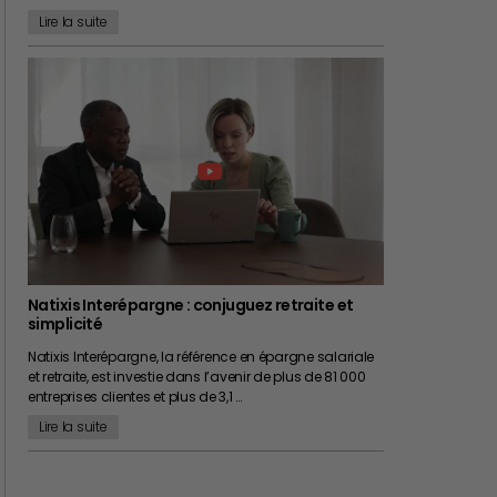
Lire la suite
Natixis Interépargne : conjuguez retraite et
simplicité
Natixis Interépargne, la référence en épargne salariale
et retraite, est investie dans l’avenir de plus de 81 000
entreprises clientes et plus de 3,1 …
Lire la suite