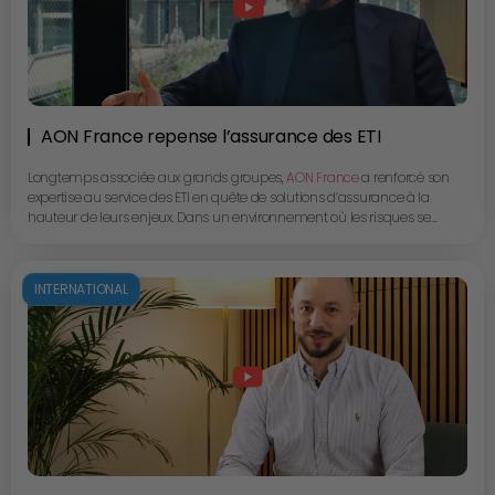
AON France repense l’assurance des ETI
Longtemps associée aux grands groupes,
AON France
a renforcé son
expertise au service des ETI en quête de solutions d’assurance à la
hauteur de leurs enjeux. Dans un environnement où les risques se
complexifient, l’approche d’AON repose sur une conviction forte :
chaque entreprise est unique. Grâce à des équipes d’experts issus des
secteurs qu’ils accompagnent, et à l’intégration avancée de la data et
INTERNATIONAL
de l’intelligence artificielle, AON propose des analyses fines et des
dispositifs sur mesure pour sécuriser la croissance, protéger l’activité et
accompagner le développement des ETI. Morad Makhloufi, Directeur
Clientèle chez AON France, nous partage son parcours, sa vision du
métier et son expérience terrain, en éclairant la manière dont AON
adapte son savoir-faire historique aux enjeux spécifiques des ETI et des
PME.