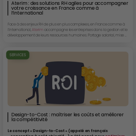
Aterim : des solutions RH agiles pour accompagner
votre croissance en France comme à
l’international
Face à des enjeux RH de plus en plus complexes, en France comme à
l’international,
Aterim
accompagne les entreprises dans la gestion et le
développement de leurs ressources humaines. Portage salarial, mise à
disposition de personnel, travail temporaire, expatriation ou
recrutement de talents locaux : la société propose des solutions
complètes, flexibles et personnalisées, permettant aux organisations de
SERVICES
gagner en agilité tout en se concentrant sur leur cœur d’activité. De la
contractualisation à la gestion de la paie, en passant par les
démarches administratives et réglementaires, Aterim simplifie chaque
étape avec une approche transparente et sans frais de mise en place.
Guillaume Riggi, Président, Charlotte Dagommer et Emma Riggi,
chargées d’affaires, présentent l’offre et les spécificités d’Aterim.
Design-to-Cost : maîtriser les coûts et améliorer
la compétitivité
Le concept « Design-to-Cost » (appelé en français