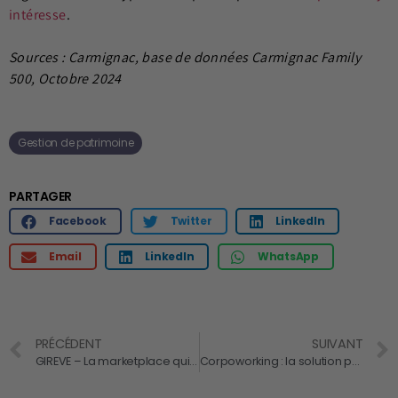
intéresse
.
Sources : Carmignac, base de données Carmignac Family
500, Octobre 2024
Gestion de patrimoine
PARTAGER
Facebook
Twitter
LinkedIn
Email
LinkedIn
WhatsApp
PRÉCÉDENT
SUIVANT
GIREVE – La marketplace qui connecte l’écosystème des nouvelles mobilités
Corpoworking : la solution pour réduire ses charges immobilières