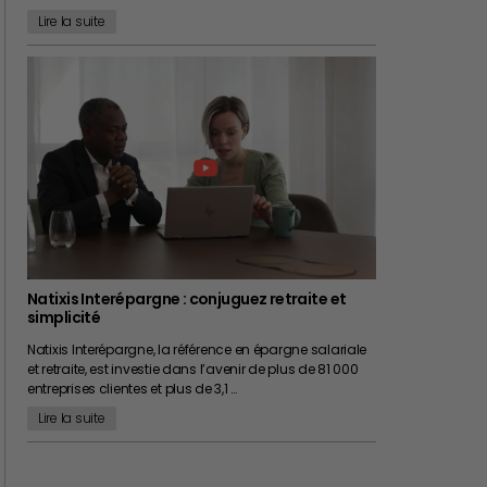
Lire la suite
Natixis Interépargne : conjuguez retraite et
simplicité
Natixis Interépargne, la référence en épargne salariale
et retraite, est investie dans l’avenir de plus de 81 000
entreprises clientes et plus de 3,1 …
Lire la suite