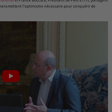
rnational
et Franck Boccara, Président de PME-ETI.fr, partagent
 transmettent l’optimisme nécessaire pour conquérir de