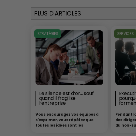
PLUS D'ARTICLES
STRATÉGIES
SERVICES
Le silence est d’or… sauf
Executi
quand il fragilise
pourquo
l’entreprise
formen
Vous encouragez vos équipes à
Pendant l
s’exprimer, vous répétez que
des dirige
toutes les idées sont les
du non-suj
bienvenues, vous affirmez que
expériment