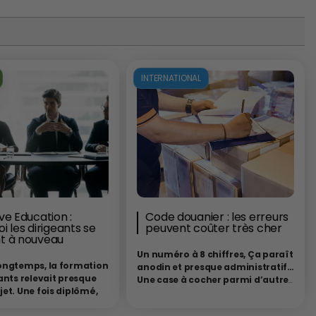
INTERNATIONAL
ve Education :
Code douanier : les erreurs
i les dirigeants se
peuvent coûter très cher
t à nouveau
Un numéro à 8 chiffres, Ça paraît
ongtemps, la formation
anodin et presque administratif…
ants relevait presque
Une case à cocher parmi d’autres
et. Une fois diplômé,
dans le long formulaire des
é et installé à la tête
formalités douanières. Pourtant,