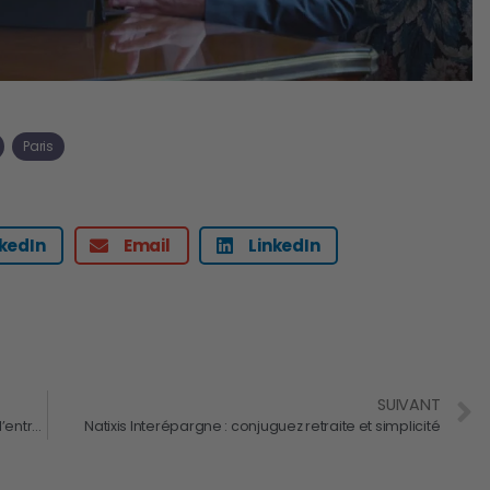
Paris
nkedIn
Email
LinkedIn
SUIVANT
Personnalisation des modes de travail : réinventer l’entreprise, un collaborateur à la fois
Natixis Interépargne : conjuguez retraite et simplicité