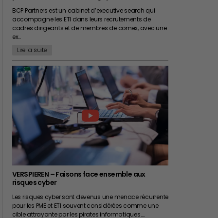
BCP Partners est un cabinet d’executive search qui
accompagne les ETI dans leurs recrutements de
cadres dirigeants et de membres de comex, avec une
ex…
Lire la suite
VERSPIEREN – Faisons face ensemble aux
risques cyber
Les risques cyber sont devenus une menace récurrente
pour les PME et ETI souvent considérées comme une
cible attrayante par les pirates informatiques.…