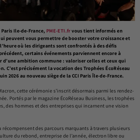
I Paris Ile-de-France,
PME-ETI.fr
vous tient informés en
qui peuvent vous permettre de booster votre croissance et
 l’heure où les dirigeants sont confrontés à des défis
précédent, certains événements parviennent encore à
 d’une ambition commune : valoriser celles et ceux qui
on. C’est précisément la vocation des Trophées ÉcoRéseau
juin 2026 au nouveau siège de la CCI Paris Île-de-France.
cron, cette cérémonie s’inscrit désormais parmi les rendez-
nnée. Portés par le magazine ÉcoRéseau Business, les trophées
es, des hommes et des entreprises qui incarnent une vision
u récompensent des parcours marquants à travers plusieurs
culture du rebond, entreprise de l’année, électron libre ou