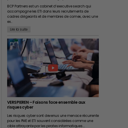
BCP Partners est un cabinet d’executive search qui
accompagne les ETI dans leurs recrutements de
cadres dirigeants et de membres de comex, avec une
ex…
Lire la suite
VERSPIEREN – Faisons face ensemble aux
risques cyber
Les risques cyber sont devenus une menace récurrente
pour les PME et ETI souvent considérées comme une
cible attrayante par les pirates informatiques.…