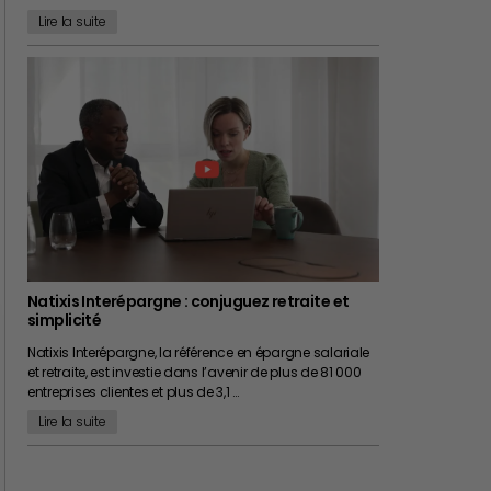
Lire la suite
Natixis Interépargne : conjuguez retraite et
simplicité
Natixis Interépargne, la référence en épargne salariale
et retraite, est investie dans l’avenir de plus de 81 000
entreprises clientes et plus de 3,1 …
Lire la suite