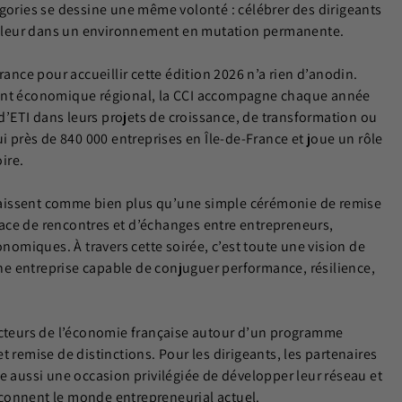
égories se dessine une même volonté : célébrer des dirigeants
a valeur dans un environnement en mutation permanente.
rance pour accueillir cette édition 2026 n’a rien d’anodin.
ment économique régional, la CCI accompagne chaque année
 d’ETI dans leurs projets de croissance, de transformation ou
i près de 840 000 entreprises en Île-de-France et joue un rôle
ire.
aissent comme bien plus qu’une simple cérémonie de remise
ace de rencontres et d’échanges entre entrepreneurs,
onomiques. À travers cette soirée, c’est toute une vision de
 une entreprise capable de conjuguer performance, résilience,
 acteurs de l’économie française autour d’un programme
 remise de distinctions. Pour les dirigeants, les partenaires
e aussi une occasion privilégiée de développer leur réseau et
çonnent le monde entrepreneurial actuel.