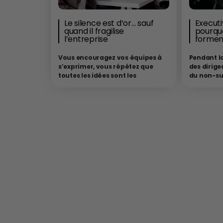
Le silence est d’or… sauf
Executi
quand il fragilise
pourquo
l’entreprise
formen
Vous encouragez vos équipes à
Pendant l
s’exprimer, vous répétez que
des dirige
toutes les idées sont les
du non-suj
bienvenues, vous affirmez que
expériment
l’innovation naît du débat…
Et
d’une entr
pourtant, les désaccords sont
était supp
rares. Les idées audacieuses
classes”. 
aussi. Le silence est souvent
d’expérien
interprété comme un signe
commercia
d’attention, mais il peut aussi
stratégiqu
être le symptôme d’une
blanches 
inhibition collective.
Par Francis
dossiers s
Boyer – Président d’
OVER SWEETCH
Selon
suffire à 
une étude du BCG (2023), 92 % des PDG
compéten
français considèrent la liberté
semble au
d’expression comme un levier de
laissant p
performance, mais 63 % reconnaissent
dynamique
ne pas savoir comment la favoriser
compris q
concrètement. Dans le même temps,
économiqu