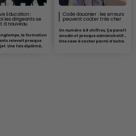
ve Education :
Code douanier : les erreurs
i les dirigeants se
peuvent coûter très cher
t à nouveau
Un numéro à 8 chiffres, Ça paraît
ongtemps, la formation
anodin et presque administratif…
ants relevait presque
Une case à cocher parmi d’autres
et. Une fois diplômé,
dans le long formulaire des
é et installé à la tête
formalités douanières. Pourtant,
eprise, le dirigeant
ce numéro qui est le code
osé avoir “fait ses
douanier de votre marchandise,
Les années
techniquement appelé
code SH
ce, les succès
ou code NC
dans le système
ux, les arbitrages
européen est l’une des
es et quelques nuits
informations les plus
passées sur des
importantes de toute opération
ensibles étaient censés
d’importation car il détermine
forger définitivement la
tout.
Il détermine les droits de douane
ce. Cette époque
que vous payez, un produit peut être
jourd’hui révolue,
taxé à 0 %, à 5 %, à 12 % ou davantage
lace à une nouvelle
selon son code, et ces différences
 où les dirigeants ont
représentent des sommes
ue, dans un monde
considérables sur des volumes
e en transformation
importants. Il détermine les normes