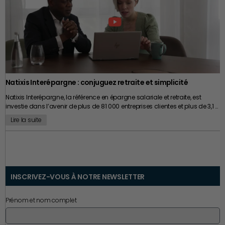
l’opérationnel. Car au fond, la véritable compétence stratégique n’est
peut-être plus simplement de savoir diriger une entreprise. Elle réside
désormais dans la capacité à continuer d’apprendre alors même que
l’on est déjà censé savoir.
Natixis Interépargne : conjuguez retraite et simplicité
Natixis Interépargne, la référence en épargne salariale et retraite, est
investie dans l’avenir de plus de 81 000 entreprises clientes et plus de 3,1 …
Lire la suite
INSCRIVEZ-VOUS À NOTRE NEWSLETTER
Prénom et nom complet