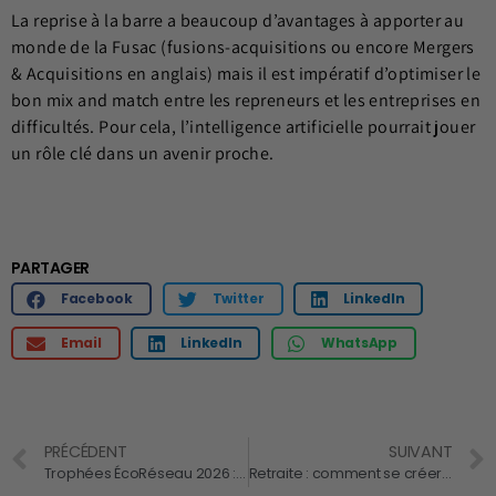
La reprise à la barre a beaucoup d’avantages à apporter au
monde de la Fusac
(fusions-acquisitions ou encore Mergers
& Acquisitions en anglais) mais il est impératif d’optimiser le
bon mix and match entre les repreneurs et les entreprises en
difficultés. Pour cela, l’intelligence artificielle pourrait jouer
un rôle clé dans un avenir proche.
PARTAGER
Facebook
Twitter
LinkedIn
Email
LinkedIn
WhatsApp
PRÉCÉDENT
SUIVANT
Trophées ÉcoRéseau 2026 : Osez et soyez récompensé !
Retraite : comment se créer un patrimoine de rapport ou frugifère ?