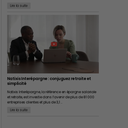
Lire la suite
Natixis Interépargne : conjuguez retraite et
simplicité
Natixis Interépargne, la référence en épargne salariale
et retraite, est investie dans l’avenir de plus de 81 000
entreprises clientes et plus de 3,1 …
Lire la suite