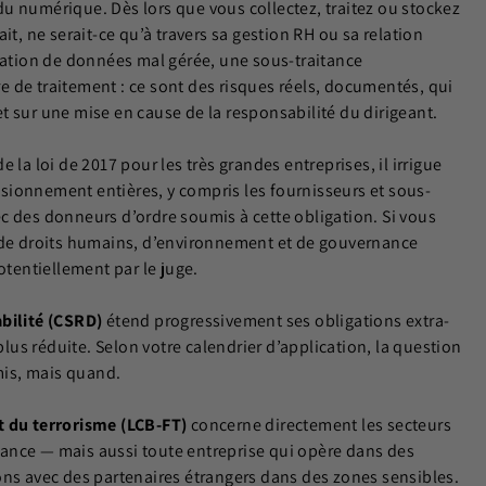
u numérique. Dès lors que vous collectez, traitez ou stockez
it, ne serait-ce qu’à travers sa gestion RH ou sa relation
olation de données mal gérée, une sous-traitance
 de traitement : ce sont des risques réels, documentés, qui
t sur une mise en cause de la responsabilité du dirigeant.
la loi de 2017 pour les très grandes entreprises, il irrigue
sionnement entières, y compris les fournisseurs et sous-
avec des donneurs d’ordre soumis à cette obligation. Si vous
e de droits humains, d’environnement et de gouvernance
otentiellement par le juge.
abilité (CSRD)
étend progressivement ses obligations extra-
plus réduite. Selon votre calendrier d’application, la question
umis, mais quand.
t du terrorisme (LCB-FT)
concerne directement les secteurs
finance — mais aussi toute entreprise qui opère dans des
ons avec des partenaires étrangers dans des zones sensibles.