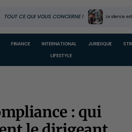
TOUT CE QUI VOUS CONCERNE !
Le silence est
Code douanier
Dans quel m
FINANCE
INTERNATIONAL
JURIDIQUE
STR
LIFESTYLE
ompliance : qui
nt le dirigeant