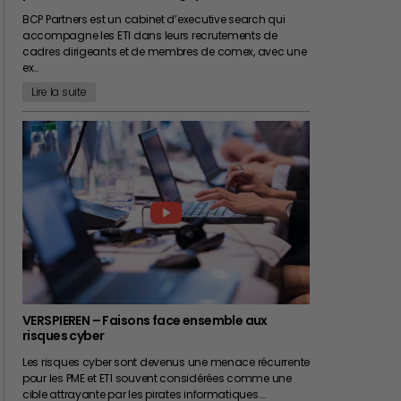
BCP Partners est un cabinet d’executive search qui
accompagne les ETI dans leurs recrutements de
cadres dirigeants et de membres de comex, avec une
ex…
Lire la suite
VERSPIEREN – Faisons face ensemble aux
risques cyber
Les risques cyber sont devenus une menace récurrente
pour les PME et ETI souvent considérées comme une
cible attrayante par les pirates informatiques.…