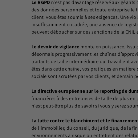
Le RGPD
n’est pas davantage réservé aux géants d
des données personnelles et toute entreprise le fa
client, vous êtes soumis à ses exigences. Une vi
insuffisamment encadrée, une absence de registre
peuvent déboucher sur des sanctions de la CNIL e
Le devoir de vigilance
monte en puissance. Issu de 
désormais progressivement les chaînes d’approvi
traitants de taille intermédiaire qui travaillent 
êtes dans cette chaîne, vos pratiques en matièr
sociale sont scrutées par vos clients, et demain p
La directive européenne sur le reporting de dur
financières à des entreprises de taille de plus en 
n’est peut-être plus de savoir si vous y serez so
La lutte contre le blanchiment et le financemen
de l’immobilier, du conseil, du juridique, de la 
environnements à risque ou entretient des relati