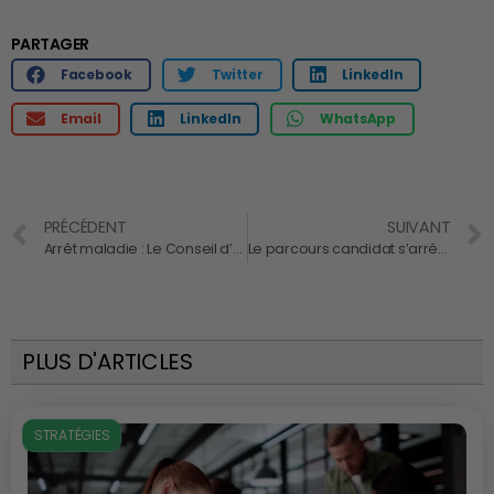
PARTAGER
Facebook
Twitter
LinkedIn
Email
LinkedIn
WhatsApp
PRÉCÉDENT
SUIVANT
Arrêt maladie : Le Conseil d’État limite à 4 semaines de congés payés
Le parcours candidat s’arrête là où commence le parcours collaborateur
PLUS D'ARTICLES
STRATÉGIES