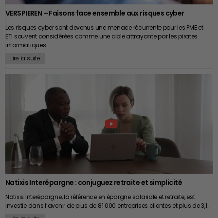
l’entreprise. À l’inverse, une clause approximative ou manifestement
l’un des meilleurs investissements possibles. Car si une entreprise peut
excessive risque surtout d’alimenter de longues discussions… et parfois
VERSPIEREN – Faisons face ensemble aux risques cyber
connaître des cycles de croissance, de transformation ou de
quelques factures d’avocats dont tout le monde se serait volontiers
transmission, un patrimoine personnel bien construit a, lui, vocation à
Les risques cyber sont devenus une menace récurrente pour les PME et
passé. En matière de droit comme en matière d’entreprise,
accompagner toute une vie.
ETI souvent considérées comme une cible attrayante par les pirates
l’anticipation reste bien souvent la meilleure des protections.
informatiques.…
Lire la suite
Natixis Interépargne : conjuguez retraite et simplicité
Natixis Interépargne, la référence en épargne salariale et retraite, est
investie dans l’avenir de plus de 81 000 entreprises clientes et plus de 3,1 …