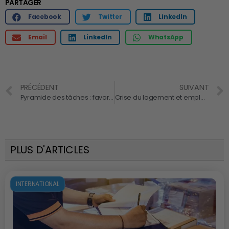
PARTAGER
Facebook
Twitter
LinkedIn
Email
LinkedIn
WhatsApp
PRÉCÉDENT
SUIVANT
Pyramide des tâches : favorisez la performance et l’engagement des collaborateurs
Crise du logement et emploi : et si l’entreprise faisait partie de la solution ? Rendez-vous le 19 décembre à la CCI Paris-Île de France
PLUS D'ARTICLES
INTERNATIONAL