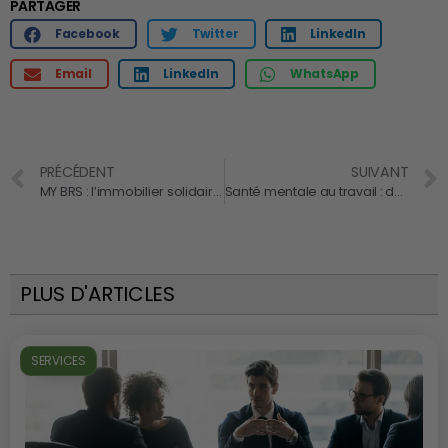
PARTAGER
Facebook
Twitter
LinkedIn
Email
LinkedIn
WhatsApp
PRÉCÉDENT
SUIVANT
MY BRS : l’immobilier solidaire comme levier RSE pour vos équipes
Santé mentale au travail : des témoignages pour repenser l’inclusion en entreprise
PLUS D'ARTICLES
SERVICES