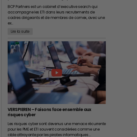
BCP Partners est un cabinet d’executive search qui
accompagne les ETI dans leurs recrutements de
cadres dirigeants et de membres de comex, avec une
ex…
Lire la suite
VERSPIEREN – Faisons face ensemble aux
risques cyber
Les risques cyber sont devenus une menace récurrente
pour les PME et ETI souvent considérées comme une
cible attrayante par les pirates informatiques.…