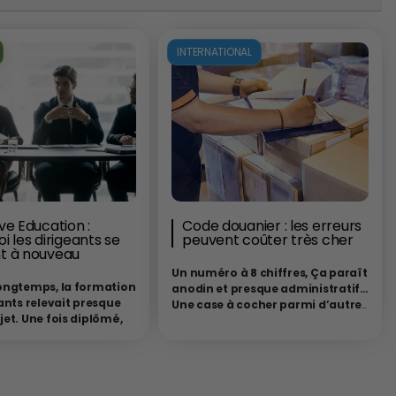
INTERNATIONAL
ve Education :
Code douanier : les erreurs
i les dirigeants se
peuvent coûter très cher
t à nouveau
Un numéro à 8 chiffres, Ça paraît
ongtemps, la formation
anodin et presque administratif…
ants relevait presque
Une case à cocher parmi d’autres
et. Une fois diplômé,
dans le long formulaire des
é et installé à la tête
formalités douanières. Pourtant,
eprise, le dirigeant
ce numéro qui est le code
osé avoir “fait ses
douanier de votre marchandise,
Les années
techniquement appelé
code SH