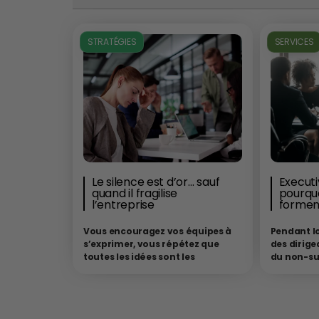
STRATÉGIES
SERVICES
Le silence est d’or… sauf
Executi
quand il fragilise
pourquo
l’entreprise
formen
Vous encouragez vos équipes à
Pendant l
s’exprimer, vous répétez que
des dirige
toutes les idées sont les
du non-suj
bienvenues, vous affirmez que
expériment
l’innovation naît du débat…
Et
d’une entr
pourtant, les désaccords sont
était supp
rares. Les idées audacieuses
classes”. 