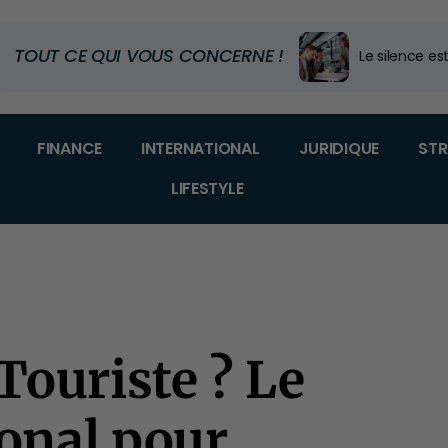
TOUT CE QUI VOUS CONCERNE !
Le silence est
Code douanier
Dans quel m
FINANCE
INTERNATIONAL
JURIDIQUE
STR
LIFESTYLE
Touriste ? Le
ional pour