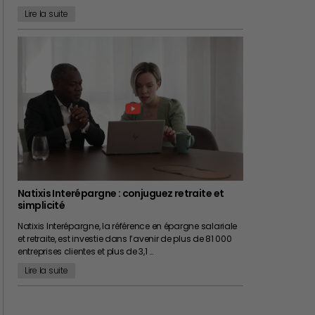
Lire la suite
Natixis Interépargne : conjuguez retraite et
simplicité
Natixis Interépargne, la référence en épargne salariale
et retraite, est investie dans l’avenir de plus de 81 000
entreprises clientes et plus de 3,1 …
Lire la suite