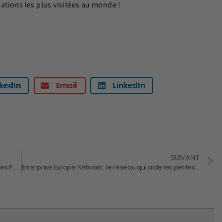
inations les plus visitées au monde !
nkedIn
Email
LinkedIn
SUIVANT
IA et cybermalveillance : un nouveau danger pour les PME et ETI
Enterprise Europe Network : le réseau qui aide les petites entreprises à tirer le meilleur parti du marché européen