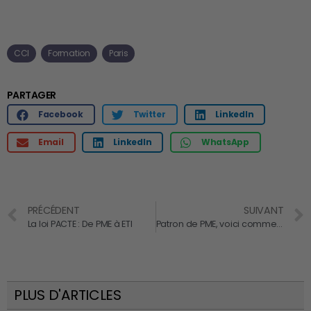
CCI
Formation
Paris
PARTAGER
Facebook
Twitter
LinkedIn
Email
LinkedIn
WhatsApp
PRÉCÉDENT
SUIVANT
La loi PACTE : De PME à ETI
Patron de PME, voici comment vous protéger des cyberattaques !!
PLUS D'ARTICLES