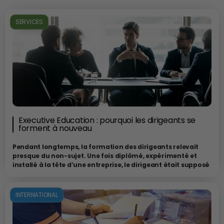
SERVICES
Executive Education : pourquoi les dirigeants se
forment à nouveau
Pendant longtemps, la formation des dirigeants relevait
presque du non-sujet. Une fois diplômé, expérimenté et
installé à la tête d’une entreprise, le dirigeant était supposé
avoir “fait ses classes”. Les années d’expérience, les succès
commerciaux, les arbitrages stratégiques et quelques nuits
blanches passées sur des dossiers sensibles étaient censés
INTERNATIONAL
suffire à forger définitivement la compétence. Cette
époque semble aujourd’hui révolue, laissant place à une
nouvelle dynamique où les dirigeants ont compris que,