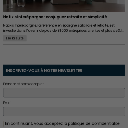
qui permet de créer de la richesse et ce qui permet d’en préserver les
bénéfices. Pour un chef d’entreprise, cette réflexion constitue souvent
l’un des meilleurs investissements possibles. Car si une entreprise peut
Natixis Interépargne : conjuguez retraite et simplicité
connaître des cycles de croissance, de transformation ou de
transmission, un patrimoine personnel bien construit a, lui, vocation à
Natixis Interépargne, la référence en épargne salariale et retraite, est
accompagner toute une vie.
investie dans l’avenir de plus de 81 000 entreprises clientes et plus de 3,1 …
Lire la suite
INSCRIVEZ-VOUS À NOTRE NEWSLETTER
Prénom et nom complet
Email
En continuant, vous acceptez la politique de confidentialité