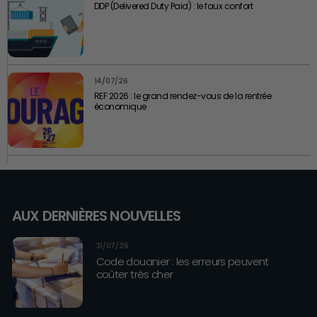
DDP (Delivered Duty Paid) : le faux confort
14/07/26
REF 2026 : le grand rendez-vous de la rentrée
économique
AUX DERNIÈRES NOUVELLES
31/07/26
Code douanier : les erreurs peuvent
coûter très cher