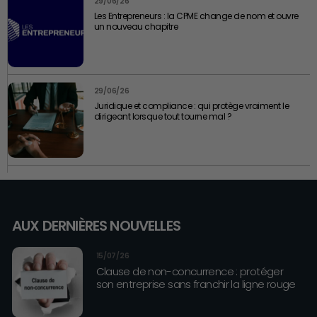
29/06/26
Les Entrepreneurs : la CPME change de nom et ouvre
un nouveau chapitre
29/06/26
Juridique et compliance : qui protège vraiment le
dirigeant lorsque tout tourne mal ?
AUX DERNIÈRES NOUVELLES
15/07/26
Clause de non-concurrence : protéger
son entreprise sans franchir la ligne rouge