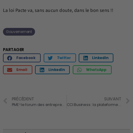
La loi Pacte va, sans aucun doute, dans le bon sens !!
Gouvernement
PARTAGER
Facebook
Twitter
LinkedIn
Email
LinkedIn
WhatsApp
PRÉCÉDENT
SUIVANT
PME ! le forum des entrepreneurs, vous donne rendez-vous le 12 juin 2018 au Palais Brongniart
CCI Business : la plateforme des investissements du Grand Paris