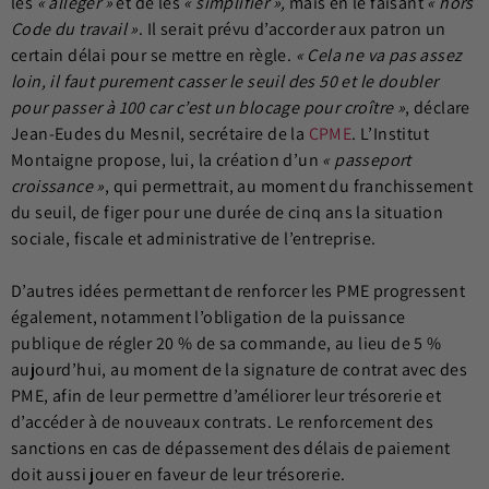
les
« alléger »
et de les
« simplifier »,
mais en le faisant
« hors
Code du travail »
. Il serait prévu d’accorder aux patron un
certain délai pour se mettre en règle.
« Cela ne va pas assez
loin, il faut purement casser le seuil des 50 et le doubler
pour passer à 100 car c’est un blocage pour croître »
, déclare
Jean-Eudes du Mesnil, secrétaire de la
CPME
. L’Institut
Montaigne propose, lui, la création d’un
« passeport
croissance »
, qui permettrait, au moment du franchissement
du seuil, de figer pour une durée de cinq ans la situation
sociale, fiscale et administrative de l’entreprise.
D’autres idées permettant de renforcer les PME progressent
également, notamment l’obligation de la puissance
publique de régler 20 % de sa commande, au lieu de 5 %
aujourd’hui, au moment de la signature de contrat avec des
PME, afin de leur permettre d’améliorer leur trésorerie et
d’accéder à de nouveaux contrats. Le renforcement des
sanctions en cas de dépassement des délais de paiement
doit aussi jouer en faveur de leur trésorerie.