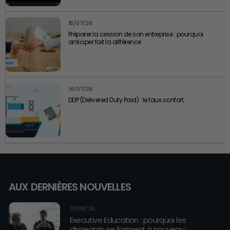
15/07/26
Préparer la cession de son entreprise : pourquoi
anticiper fait la différence
14/07/26
DDP (Delivered Duty Paid) : le faux confort
AUX DERNIÈRES NOUVELLES
03/08/26
Executive Education : pourquoi les
dirigeants se forment à nouveau