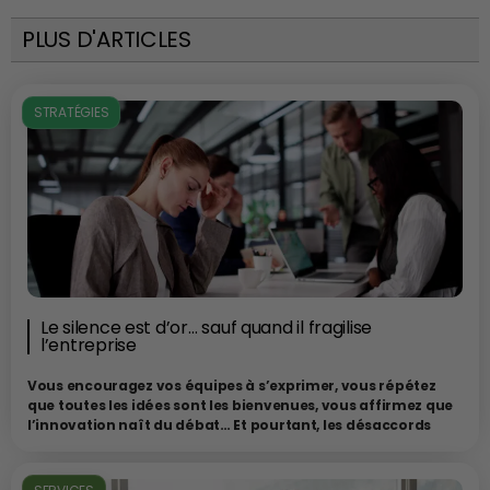
PLUS D'ARTICLES
STRATÉGIES
Le silence est d’or… sauf quand il fragilise
l’entreprise
Vous encouragez vos équipes à s’exprimer, vous répétez
que toutes les idées sont les bienvenues, vous affirmez que
l’innovation naît du débat…
Et pourtant, les désaccords
sont rares. Les idées audacieuses aussi. Le silence est
souvent interprété comme un signe d’attention, mais il
peut aussi être le symptôme d’une inhibition collective.
Par