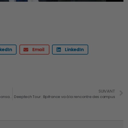
nkedIn
Email
LinkedIn
SUIVANT
Expo 2020 Dubaï : une France innovante et écoresponsable
Deeptech Tour : Bpifrance va à la rencontre des campus