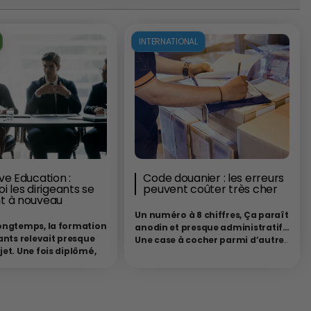
INTERNATIONAL
ve Education :
Code douanier : les erreurs
i les dirigeants se
peuvent coûter très cher
t à nouveau
Un numéro à 8 chiffres, Ça paraît
ongtemps, la formation
anodin et presque administratif…
ants relevait presque
Une case à cocher parmi d’autres
et. Une fois diplômé,
dans le long formulaire des
é et installé à la tête
formalités douanières. Pourtant,
eprise, le dirigeant
ce numéro qui est le code
osé avoir “fait ses
douanier de votre marchandise,
Les années
techniquement appelé
code SH