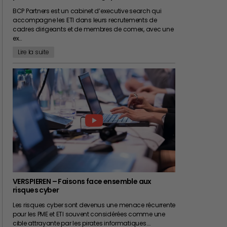
BCP Partners est un cabinet d’executive search qui
accompagne les ETI dans leurs recrutements de
cadres dirigeants et de membres de comex, avec une
ex…
Lire la suite
VERSPIEREN – Faisons face ensemble aux
risques cyber
Les risques cyber sont devenus une menace récurrente
pour les PME et ETI souvent considérées comme une
cible attrayante par les pirates informatiques.…