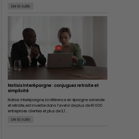
Lire la suite
Natixis Interépargne : conjuguez retraite et
simplicité
Natixis Interépargne, la référence en épargne salariale
et retraite, est investie dans l’avenir de plus de 81 000
entreprises clientes et plus de 3,1 …
Lire la suite