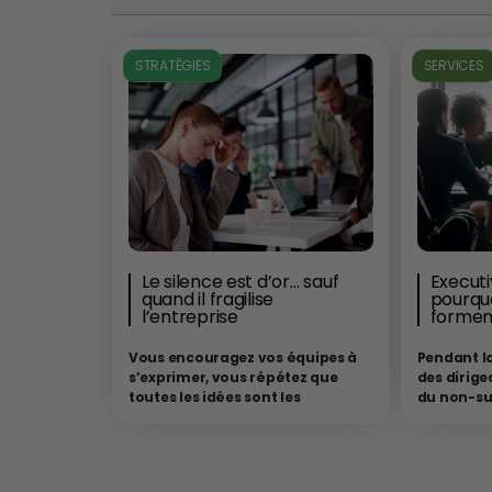
STRATÉGIES
SERVICES
Le silence est d’or… sauf
Executi
quand il fragilise
pourquo
l’entreprise
formen
Vous encouragez vos équipes à
Pendant l
s’exprimer, vous répétez que
des dirige
toutes les idées sont les
du non-suj
bienvenues, vous affirmez que
expériment
l’innovation naît du débat…
Et
d’une entr
pourtant, les désaccords sont
était supp
rares. Les idées audacieuses
classes”. 