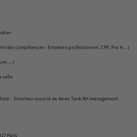
ndrier
nt des compétences– Entretien professionnel, CPF, Pro A…)
ture….)
 salle
aliste – Directeur associé de News Tank RH management
017 Paris