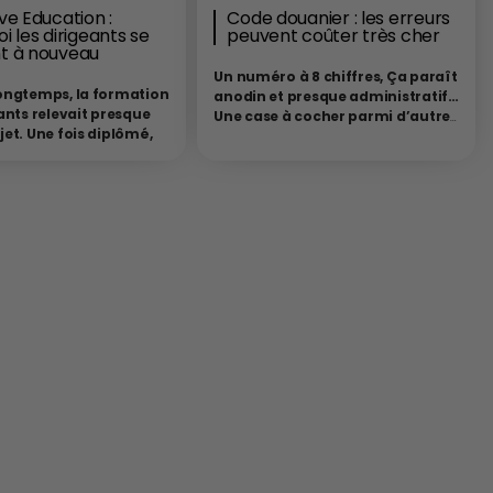
ve Education :
Code douanier : les erreurs
i les dirigeants se
peuvent coûter très cher
t à nouveau
Un numéro à 8 chiffres, Ça paraît
ongtemps, la formation
anodin et presque administratif…
ants relevait presque
Une case à cocher parmi d’autres
et. Une fois diplômé,
dans le long formulaire des
é et installé à la tête
formalités douanières. Pourtant,
eprise, le dirigeant
ce numéro qui est le code
osé avoir “fait ses
douanier de votre marchandise,
Les années
techniquement appelé
code SH
ce, les succès
ou code NC
dans le système
ux, les arbitrages
européen est l’une des
es et quelques nuits
informations les plus
passées sur des
importantes de toute opération
ensibles étaient censés
d’importation car il détermine
forger définitivement la
tout.
Il détermine les droits de douane
ce. Cette époque
que vous payez, un produit peut être
jourd’hui révolue,
taxé à 0 %, à 5 %, à 12 % ou davantage
lace à une nouvelle
selon son code, et ces différences
 où les dirigeants ont
représentent des sommes
ue, dans un monde
considérables sur des volumes
e en transformation
importants. Il détermine les normes
e, l’Executive
réglementaires que vous devez
n’est plus un simple
respecter car certains codes