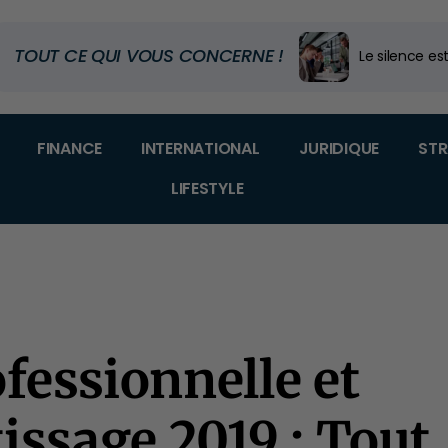
TOUT CE QUI VOUS CONCERNE !
Le silence est
Code douanier
Dans quel m
FINANCE
INTERNATIONAL
JURIDIQUE
STR
LIFESTYLE
fessionnelle et
issage 2019 : Tout