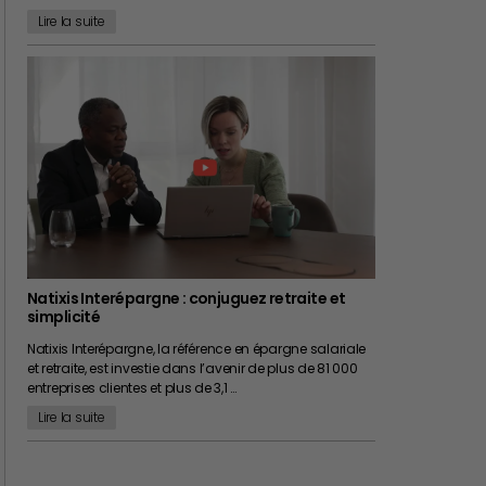
Lire la suite
Natixis Interépargne : conjuguez retraite et
simplicité
Natixis Interépargne, la référence en épargne salariale
et retraite, est investie dans l’avenir de plus de 81 000
entreprises clientes et plus de 3,1 …
Lire la suite