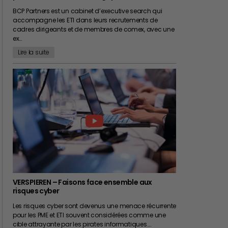
BCP Partners est un cabinet d’executive search qui
accompagne les ETI dans leurs recrutements de
cadres dirigeants et de membres de comex, avec une
ex…
Lire la suite
VERSPIEREN – Faisons face ensemble aux
risques cyber
Les risques cyber sont devenus une menace récurrente
pour les PME et ETI souvent considérées comme une
cible attrayante par les pirates informatiques.…