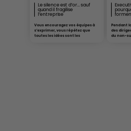
Le silence est d’or… sauf
Executi
quand il fragilise
pourquo
l’entreprise
formen
Vous encouragez vos équipes à
Pendant l
s’exprimer, vous répétez que
des dirige
toutes les idées sont les
du non-suj
bienvenues, vous affirmez que
expériment
l’innovation naît du débat…
Et
d’une entr
pourtant, les désaccords sont
était supp
rares. Les idées audacieuses
classes”. 
aussi. Le silence est souvent
d’expérien
interprété comme un signe
commercia
d’attention, mais il peut aussi
stratégiqu
être le symptôme d’une
blanches 
inhibition collective.
Par Francis
dossiers s
Boyer – Président d’
OVER SWEETCH
Selon
suffire à 
une étude du BCG (2023), 92 % des PDG
compéten
français considèrent la liberté
semble au
d’expression comme un levier de
laissant p
performance, mais 63 % reconnaissent
dynamique
ne pas savoir comment la favoriser
compris q
concrètement. Dans le même temps,
économiqu
une enquête Gallup (2025) révèle que
permanent
38 % des salariés ont déjà renoncé à
Education 