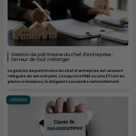
Gestion de patrimoine du chef d’entreprise :
l’erreur de tout mélanger
La gestion de patrimoine du chef d’entreprise est souvent
reléguée au second plan. Lorsqu’une PME ou une ETI est en
pleine croissance, le dirigeant concentre naturellement
toute son énergie sur son activité, ses équipes, ses clients
ou ses investissements. Pourtant, au fil des années, une
confusion s’installe fréquemment entre patrimoine
JURIDIQUE
personnel et patrimoine professionnel. Cette frontière, que
beaucoup considèrent comme secondaire, est en réalité
essentielle. Bien distinguer ces deux patrimoines ne
consiste pas seulement à mieux protéger ses intérêts : c’est
aussi se donner davantage de liberté pour préparer l’avenir,
anticiper les imprévus et faire les bons choix au moment où