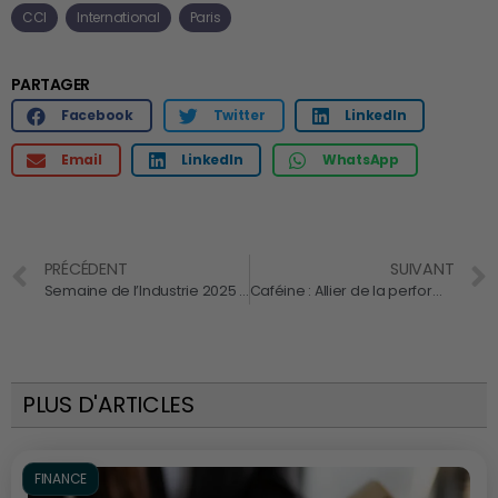
CCI
International
Paris
PARTAGER
Facebook
Twitter
LinkedIn
Email
LinkedIn
WhatsApp
PRÉCÉDENT
SUIVANT
Semaine de l’Industrie 2025 de Bpifrance du 17 au 23 novembre
Caféine : Allier de la performance ou ennemi silencieux des entrepreneurs ?
PLUS D'ARTICLES
FINANCE