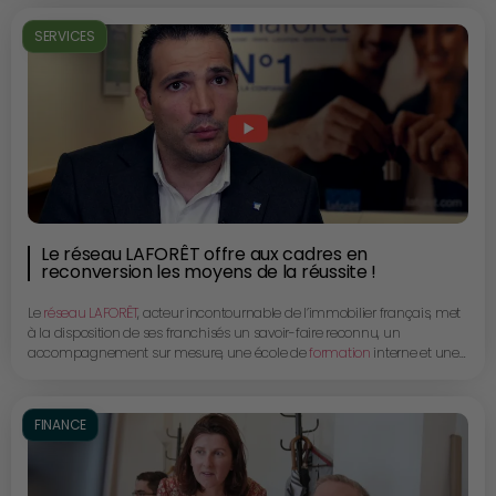
Didier Simondet, Directeur de CIC Banque Privée et Blandine Clavières,
Directrice de l’Ingénierie Patrimoniale nous parlent des multiples
SERVICES
solutions et expertises d’une offre à 360° résolument tournée vers les
dirigeants de PME et ETI.
Le réseau LAFORÊT offre aux cadres en
reconversion les moyens de la réussite !
Le
réseau LAFORÊT
, acteur incontournable de l’immobilier français, met
à la disposition de ses franchisés un savoir-faire reconnu, un
accompagnement sur mesure, une école de
formation
interne et une
collaboration active entre tous les membres.
Bruno Salvatore, directeur du développement France, nous présente le
groupe et nous explique le process de franchise.
FINANCE