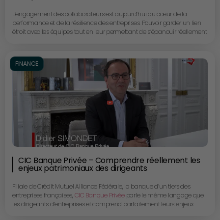
L’engagement des collaborateurs est aujourd’hui au cœur de la
performance et de la résilience des entreprises. Pouvoir garder un lien
étroit avec les équipes tout en leur permettant de s’épanouir réellement
est le savant dosage pour un management gagnant.
ZEST
, qui a parfaitement compris ces enjeux, offre une solution digitale
simple et innovante particulièrement adaptée aux PME et ETI.
FINANCE
David Guillocheau, Directeur Général et Géraldine Muong, Product
Designer, nous expliquent avec quelle facilité ZEST peut transformer
l’expérience collaborateurs et créer le cercle vertueux nécessaire à la
réussite.
CIC Banque Privée – Comprendre réellement les
enjeux patrimoniaux des dirigeants
Filiale de Crédit Mutuel Alliance Fédérale, la banque d’un tiers des
entreprises françaises,
CIC Banque Privée
parle le même langage que
les dirigeants d’entreprises et comprend parfaitement leurs enjeux
patrimoniaux.