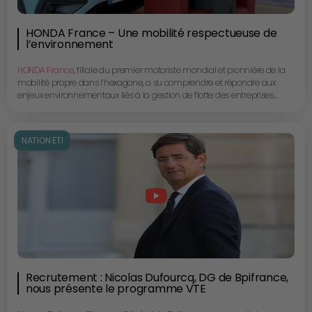
HONDA France – Une mobilité respectueuse de
l’environnement
HONDA France
, filiale du premier motoriste mondial et pionnière de la
mobilité propre dans l’hexagone, a su comprendre et répondre aux
enjeux environnementaux liés à la gestion de flotte des entreprises
grâce à des technologies hybrides et 100% électriques.
Pierre Guignot, Directeur de la Division Automobile, nous présente la
nouvelle gamme HONDA et l’offre entreprise d’une marque qui s’inscrit
NATION ETI
clairement dans l’avenir.
Recrutement : Nicolas Dufourcq, DG de Bpifrance,
nous présente le programme VTE