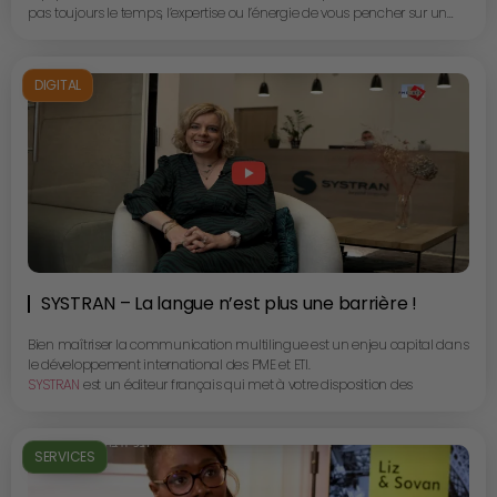
pas toujours le temps, l’expertise ou l’énergie de vous pencher sur un
enjeux crucial pour votre entreprise : la maîtrise de vos coûts de
fonctionnements.
COSMA EXPERTS
et ses spécialistes sectoriels sont là pour vous apporter
DIGITAL
un accompagnement sur mesure grâce à une approche et une
méthode qualitative qui vous permettra de déceler des gisements
d’économies substanciels.
Gérald Le Teurs, Directeur Associé, nous présente les axes d’intervention
de COSMA EXPERTS et nous amène en ballade chez SOFINOR pour un
témoignage client bien concret.
SYSTRAN – La langue n’est plus une barrière !
Bien maîtriser la communication multilingue est un enjeu capital dans
le développement international des PME et ETI.
SYSTRAN
est un éditeur français qui met à votre disposition des
solutions Cloud de traduction automatique vous permettant d’accéder
à une technologie de pointe initialement réservée aux grands groupes
et aux organisation publiques.
SERVICES
Gaëlle BOU, Directrice commerciale et marketing, vous parle de ces
solutions sécurisées et personnalisées qui sauront répondre aux