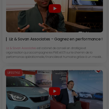
besoins de traduction spécifiques à votre métier.
Liz & Sovan Associates – Gagnez en performance !
Liz & Sovan Associates
est cabinet de conseil en stratégie et
organisation qui accompagne les PME et ETI sur le chemin de la
performance opérationnelle, financière et humaine grâce à un modèle
opérationnel unique reconnu par les plus grandes entreprises
françaises.
Lise Thong, la fondatrice du cabinet, nous présente avec beaucoup de
LIFESTYLE
simplicité la vision, l’approche et la méthode qui ont fait de Liz & Sovan
Associates une success story.