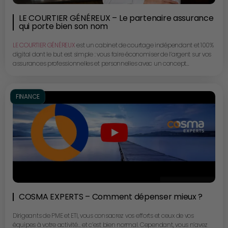
LE COURTIER GÉNÉREUX – Le partenaire assurance
qui porte bien son nom
LE COURTIER GÉNÉREUX
est un cabinet de courtage indépendant et 100%
digital dont le but est simple : vous faire économiser de l’argent sur vos
assurances professionnelles et personnelles avec un concept
réellement disruptif.
Cédric Coudert et Valérie Gagnant, respectivement Président et
Directrice générale, nous présentent une approche innovante et
FINANCE
bienveillante de l’assurance et nous prouvent que, pour eux, la
générosité n’est pas un vain mot.
COSMA EXPERTS – Comment dépenser mieux ?
Dirigeants de PME et ETI, vous consacrez vos efforts et ceux de vos
équipes à votre activité… et c’est bien normal. Cependant, vous n’avez