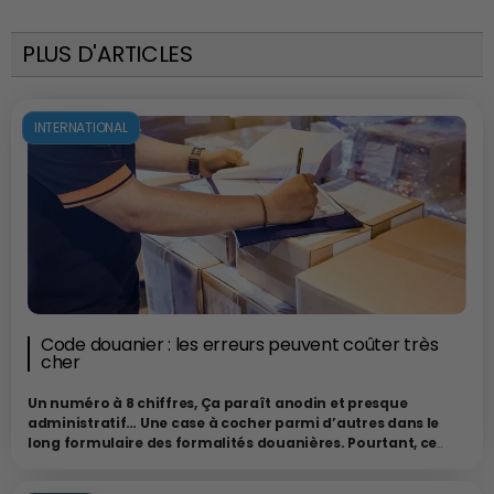
PLUS D'ARTICLES
INTERNATIONAL
Code douanier : les erreurs peuvent coûter très
cher
Un numéro à 8 chiffres, Ça paraît anodin et presque
administratif… Une case à cocher parmi d’autres dans le
long formulaire des formalités douanières. Pourtant, ce
numéro qui est le code douanier de votre marchandise,
techniquement appelé
code SH ou code NC
dans le système