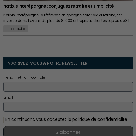
l’un des meilleurs investissements possibles. Car si une entreprise peut
Natixis Interépargne : conjuguez retraite et simplicité
connaître des cycles de croissance, de transformation ou de
transmission, un patrimoine personnel bien construit a, lui, vocation à
Natixis Interépargne, la référence en épargne salariale et retraite, est
accompagner toute une vie.
investie dans l’avenir de plus de 81 000 entreprises clientes et plus de 3,1 …
Lire la suite
INSCRIVEZ-VOUS À NOTRE NEWSLETTER
Prénom et nom complet
Email
En continuant, vous acceptez la politique de confidentialité
S'abonner