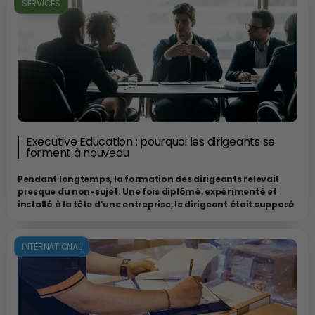
SERVICES
Executive Education : pourquoi les dirigeants se
forment à nouveau
Pendant longtemps, la formation des dirigeants relevait
presque du non-sujet. Une fois diplômé, expérimenté et
installé à la tête d’une entreprise, le dirigeant était supposé
avoir “fait ses classes”. Les années d’expérience, les succès
commerciaux, les arbitrages stratégiques et quelques nuits
blanches passées sur des dossiers sensibles étaient censés
INTERNATIONAL
suffire à forger définitivement la compétence. Cette
époque semble aujourd’hui révolue, laissant place à une
nouvelle dynamique où les dirigeants ont compris que,
dans un monde économique en transformation
permanente, l’Executive Education n’est plus un simple effet