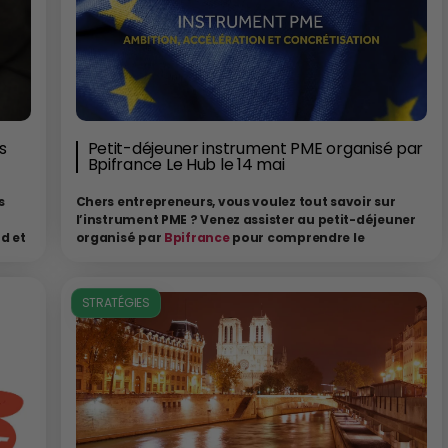
s
Petit-déjeuner instrument PME organisé par
Bpifrance Le Hub le 14 mai
s
Chers entrepreneurs, vous voulez tout savoir sur
l’instrument PME ? Venez assister au petit-déjeuner
ud et
organisé par
Bpifrance
pour comprendre le
rs
fonctionnement de cet instrument et vous inspirer
de l’expérience du lauréat 2018. Voici, en avant-
Ces
goût, quelques éclairages sur le concept.
STRATÉGIES
eur
 à
Par la rédaction
é et
Cet instrument est destiné à tous les types de
PME
innovantes
présentant une forte ambition de se développer, croître et
eau
s’internationaliser. Il sera dédié à tous les types d’innovation, y
compris les innovations non-technologiques et de services.
L’instrument PME. est conçu comme un « outil » de croissance