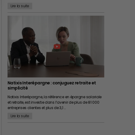
Lire la suite
Natixis Interépargne : conjuguez retraite et
simplicité
Natixis Interépargne, la référence en épargne salariale
et retraite, est investie dans l’avenir de plus de 81 000
entreprises clientes et plus de 3,1 …
Lire la suite