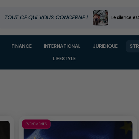
TOUT CE QUI VOUS CONCERNE !
Executive Ed
Code douanier
Dans quel m
FINANCE
INTERNATIONAL
JURIDIQUE
STR
LIFESTYLE
ÉVÈNEMENTS