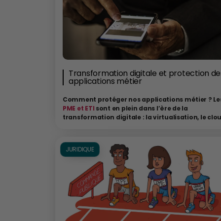
Transformation digitale et protection de
applications métier
Comment protéger nos applications métier ? Le
PME et ETI
sont en plein dans l’ère de la
transformation digitale : la virtualisation, le clo
la conteneurisation se démocratisent. Les acteu
traditionnels de la finance ou de la santé voient
l’émergence de jeunes concurrents plus agiles. 
JURIDIQUE
derniers offrent des nouvelles technologies qui l
permettent d’obtenir un avantage sérieux grâce
leur rapidité de mise sur le marché, leur flexibilit
leur résilience. Cette nouvelle donne oblige les
entreprises établies à proposer elle aussi ces
nouvelles technologies afin répondre à ce nouv
défi qui leur est lancé. Petit tour d’horizon…