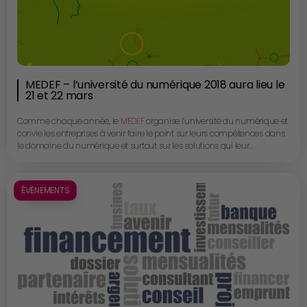
MEDEF – l’université du numérique 2018 aura lieu le
21 et 22 mars
Comme chaque année, le
MEDEF
organise l’université du numérique et
convie les entreprises à venir faire le point sur leurs compétences dans
le domaine du numérique et surtout sur les solutions qui leur
permettront de mieux se mettre en phase avec ces nouveaux outils qui
transmorment notre manière de travailler et d’apprendre et qui, bien
maitrisés, permettent à nos PME et ETI d’accéder à de formidables
ÉVÈNEMENTS
opportunités. http://www.medef.com/fr/actualites/le-21-et-22-mars-
revolution-numerique-relevons-le-defi-des-competences
www.universitedunumeriquemedef.fr
A ne pas manquer !!!
Par la
rédaction