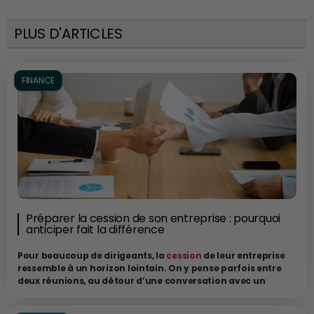
PLUS D'ARTICLES
FINANCE
Préparer la cession de son entreprise : pourquoi
anticiper fait la différence
Pour beaucoup de dirigeants, la
cession
de leur entreprise
ressemble à un horizon lointain. On y pense parfois entre
deux réunions, au détour d’une conversation avec un
expert-comptable ou lorsque l’on reçoit un appel d’un
repreneur potentiel. Puis le quotidien reprend le dessus : les