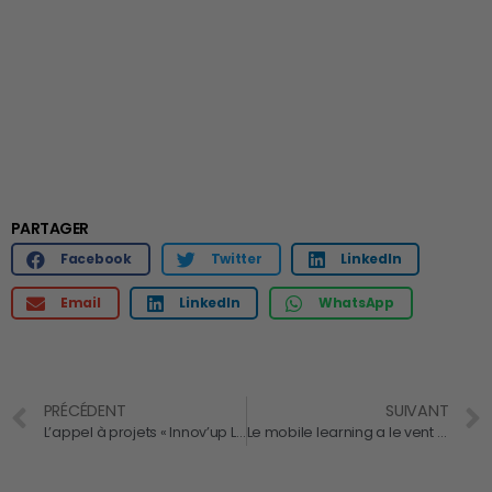
PARTAGER
Facebook
Twitter
LinkedIn
Email
LinkedIn
WhatsApp
PRÉCÉDENT
SUIVANT
L’appel à projets « Innov’up Leader PIA » soutient l’innovation des PME et ETI
Le mobile learning a le vent en poupe