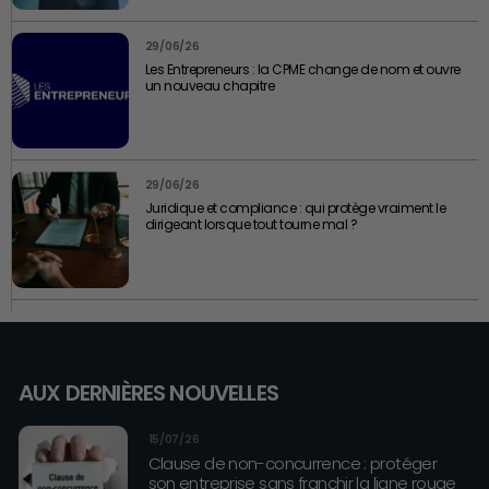
29/06/26
Les Entrepreneurs : la CPME change de nom et ouvre
un nouveau chapitre
29/06/26
Juridique et compliance : qui protège vraiment le
dirigeant lorsque tout tourne mal ?
AUX DERNIÈRES NOUVELLES
15/07/26
Clause de non-concurrence : protéger
son entreprise sans franchir la ligne rouge