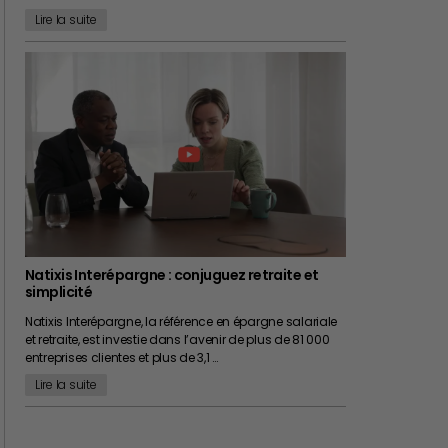
Lire la suite
Natixis Interépargne : conjuguez retraite et
simplicité
Natixis Interépargne, la référence en épargne salariale
et retraite, est investie dans l’avenir de plus de 81 000
entreprises clientes et plus de 3,1 …
Lire la suite