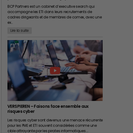
BCP Partners est un cabinet d’executive search qui
accompagne les ETI dans leurs recrutements de
cadres dirigeants et de membres de comex, avec une
ex…
Lire la suite
VERSPIEREN – Faisons face ensemble aux
risques cyber
Les risques cyber sont devenus une menace récurrente
pour les PME et ETI souvent considérées comme une
cible attrayante par les pirates informatiques.…