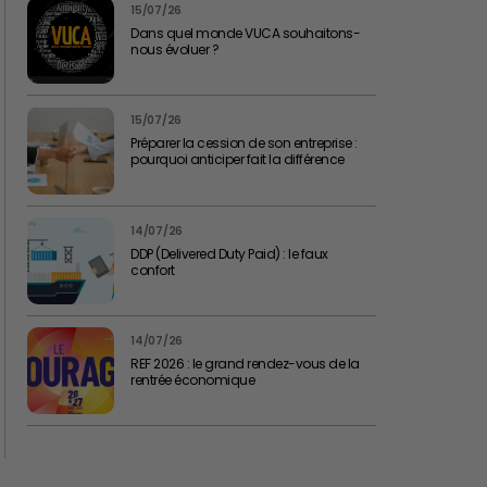
15/07/26
Dans quel monde VUCA souhaitons-
nous évoluer ?
15/07/26
Préparer la cession de son entreprise :
pourquoi anticiper fait la différence
14/07/26
DDP (Delivered Duty Paid) : le faux
confort
14/07/26
REF 2026 : le grand rendez-vous de la
rentrée économique