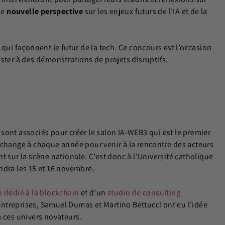
ne
nouvelle perspective
sur les enjeux futurs de l’IA et de la
qui façonnent le futur de la tech. Ce concours est l’occasion
ster à des démonstrations de projets disruptifs.
sont associés pour créer l
e s
a
l
o
n
I
A
-WEB3 qui est le premier
change
à
chaque
année pour venir à la rencontre des acteurs
nt sur la scène nationale. C
’est donc à l’Université catholique
ndra les 15 et 16 novembre.
n dédié à la blockchain
et d’un
studio de consulting
ntreprises, Samuel Dumas et Martino Bettucci ont eu l’idée
à ces univers novateurs.