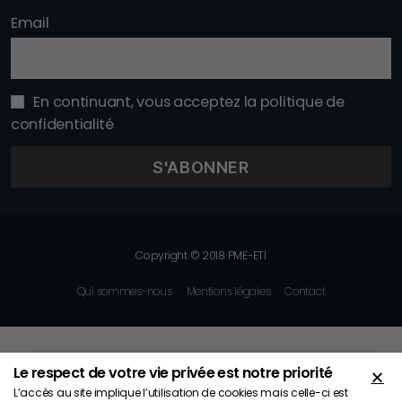
Email
En continuant, vous acceptez la politique de
confidentialité
Copyright © 2018 PME-ETI
Qui sommes-nous
Mentions légales
Contact
×
Vous êtes dirigeant ou cadre ?
Le respect de votre vie privée est notre priorité
Vous avez une question ou besoin d'une
L’accès au site implique l’utilisation de cookies mais celle-ci est