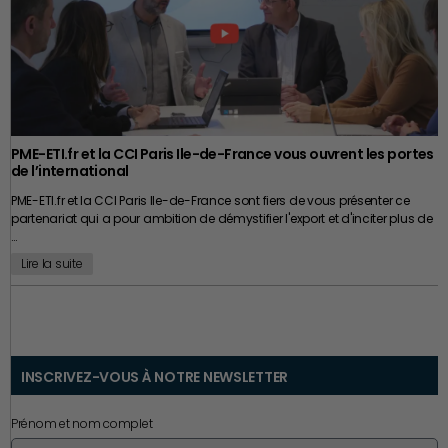
Une transmission réussie ne marque pas seulement la fin d’une
aventure entrepreneuriale ; elle ouvre également le début d’une
nouvelle histoire, aussi bien pour le dirigeant que pour l’entreprise qu’il
laisse entre de bonnes mains.
PME-ETI.fr et la CCI Paris Ile-de-France vous ouvrent les portes
de l’international
PME-ETI.fr et la CCI Paris Ile-de-France sont fiers de vous présenter ce
partenariat qui a pour ambition de démystifier l'export et d'inciter plus de
…
Lire la suite
INSCRIVEZ-VOUS À NOTRE NEWSLETTER
Prénom et nom complet