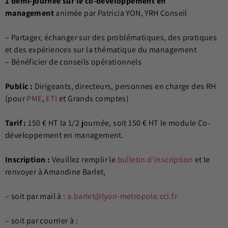
1 demi-journée sur le co-développement en
management
animée par Patricia YON, YRH Conseil
– Partager, échanger sur des problématiques, des pratiques
et des expériences sur la thématique du management
– Bénéficier de conseils opérationnels
Public :
Dirigeants, directeurs, personnes en charge des RH
(pour
PME
,
ETI
et Grands comptes)
Tarif :
150 € HT la 1/2 journée, soit 150 € HT le module Co-
développement en management.
Inscription :
Veuillez remplir le
bulletin d’inscription
et le
renvoyer à Amandine Barlet,
– soit par mail à :
a.barlet@lyon-metropole.cci.fr
– soit par courrier à :