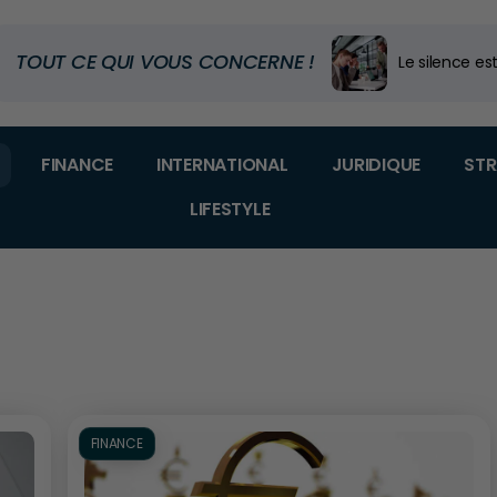
TOUT CE QUI VOUS CONCERNE !
Executive Ed
Code douanier
Dans quel m
FINANCE
INTERNATIONAL
JURIDIQUE
STR
LIFESTYLE
FINANCE