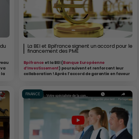
 du
La BEI et Bpifrance signent un accord pour le
financement des PME
veau
Bpifrance
et la BEI (
Banque Européenne
 va
d’Investissement
) poursuivent et renforcent leur
 la
collaboration ! Après l’accord de garantie en faveur
onnel
des prêts aux ETI françaises, un nouvel accord de
financement par la BEI du Programme Accélérateur
n
.
PME de Bpifrance a été signé.
FINANCE
 de
Par Serge de Cluny
Bpifrance, représentée par son Directeur Général Nicolas
Dufourcq et la BEI, représentée par son Vice-Président
ment
Ambroise Fayolle ont approuvé conjointement une convention
nement
de financement dans le cadre des activités de la plateforme
tout
européenne de conseil en investissement (EIAH ou Advisory