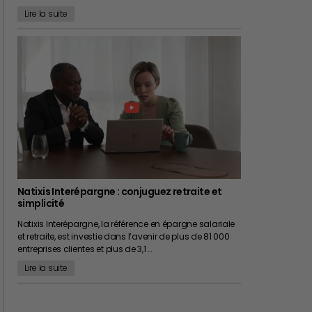
Lire la suite
Natixis Interépargne : conjuguez retraite et
simplicité
Natixis Interépargne, la référence en épargne salariale
et retraite, est investie dans l’avenir de plus de 81 000
entreprises clientes et plus de 3,1 …
Lire la suite