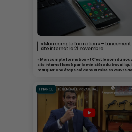
« Mon compte formation » – Lancement
site internet le 21 novembre
« Mon compte formation » ! C’est le nom du nou
site Internet lancé par le ministère du travail qui
marquer une étape clé dans la mise en œuvre de
loi Avenir professionnel
. Le site, qui sera opérati
le 21 novembre 2019, va permettre de mobiliser
directement son compte personnel de
formatio
FINANCE
L’application mobile sera disponible une dizaine
jours plus tard.
Par la rédaction
Le site « Mon compte formation » sera inauguré officielle
par Muriel Pénicaud, la ministre du Travail, lors d’un évé
qui se déroulera aux Halles, à Paris. A partir de cette date, 