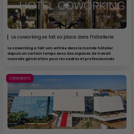
Le coworking se fait sa place dans l’hôtellerie
Le coworking a fait son entrée dans le monde hôtelier
depuis un certain temps avec des espaces de travail
nouvelle génération pour les cadres et professionnels
nomades. En effet, la banalisation du télétravail et les
changements des organisations de travail depuis le
confinement a fait naitre de nouveaux besoins. Un marché
ÉVÈNEMENTS
que les grands acteurs de l’hôtellerie ont su saisir en
multipliant les offres.
Par Eric Orsini
Ces nouveaux espaces de coworking se mettent en place dans les
zones calmes des lobbys ou même dans les chambres sur demande
pour une atmosphère plus privée. Café, rafraîchissements et service
d’impression et de copie viennent compléter une offre nouvelle qui
permet aussi de réserver des salles de réunion à l’heure dans le respect