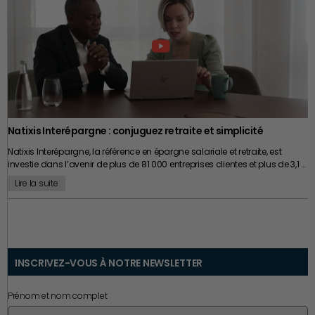
déconnexion, apporter des méthodes sans dogmatisme, et permettre
aux dirigeants de continuer à évoluer sans jamais perdre le lien avec
l’opérationnel. Car au fond, la véritable compétence stratégique n’est
peut-être plus simplement de savoir diriger une entreprise. Elle réside
désormais dans la capacité à continuer d’apprendre alors même que
l’on est déjà censé savoir.
Natixis Interépargne : conjuguez retraite et simplicité
Natixis Interépargne, la référence en épargne salariale et retraite, est
investie dans l’avenir de plus de 81 000 entreprises clientes et plus de 3,1 …
Lire la suite
INSCRIVEZ-VOUS À NOTRE NEWSLETTER
Prénom et nom complet