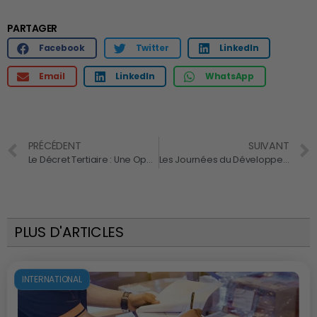
PARTAGER
Facebook
Twitter
LinkedIn
Email
LinkedIn
WhatsApp
PRÉCÉDENT
SUIVANT
Le Décret Tertiaire : Une Opportunité pour les PME et ETI
Les Journées du Développement Durable en Ile-de-France de 10 au 20 juin
PLUS D'ARTICLES
INTERNATIONAL