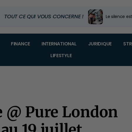
TOUT CE QUI VOUS CONCERNE !
Le silence est
Code douanier
Dans quel m
FINANCE
INTERNATIONAL
JURIDIQUE
STR
LIFESTYLE
e @ Pure London
au 19 juillet