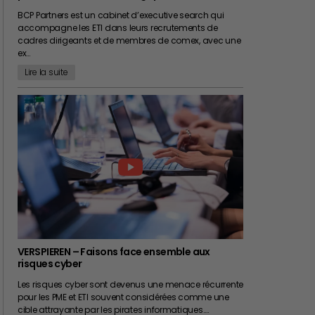
BCP Partners est un cabinet d’executive search qui
accompagne les ETI dans leurs recrutements de
cadres dirigeants et de membres de comex, avec une
ex…
Lire la suite
VERSPIEREN – Faisons face ensemble aux
risques cyber
Les risques cyber sont devenus une menace récurrente
pour les PME et ETI souvent considérées comme une
cible attrayante par les pirates informatiques.…