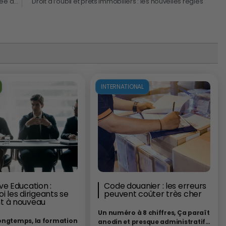
Olivia Grégoire nommée ministre déléguée chargée des PME, du Commerce, de l’Artisanat et du Tourisme
Droit à l’oubli et prêts immobiliers : les nouvelles règles
INTERNATIONAL
ve Education :
Code douanier : les erreurs
i les dirigeants se
peuvent coûter très cher
t à nouveau
Un numéro à 8 chiffres, Ça paraît
ongtemps, la formation
anodin et presque administratif…