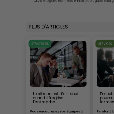
PLUS D'ARTICLES
STRATÉGIES
SERVICES
Le silence est d’or… sauf
Executi
quand il fragilise
pourquo
l’entreprise
formen
Vous encouragez vos équipes à
Pendant l