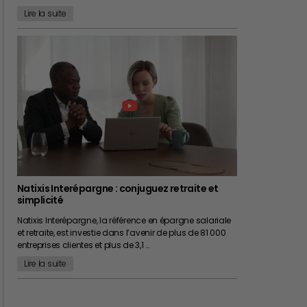
Lire la suite
Natixis Interépargne : conjuguez retraite et
simplicité
Natixis Interépargne, la référence en épargne salariale
et retraite, est investie dans l’avenir de plus de 81 000
entreprises clientes et plus de 3,1 …
Lire la suite